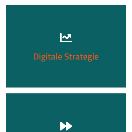
Sicherheit als Wettbewerbsvorteil
strategisch neu denken
Digitale Resilienz und Cyber-Sicherheit
Digitale Strategie
Vision
Menschen
Arbeits- und Lebenskontexte der