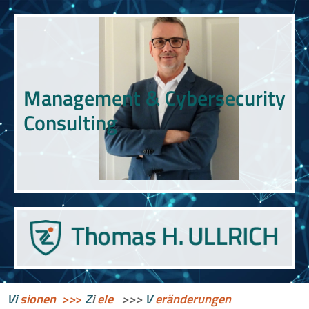
Management & Cybersecurity
Consulting
Vi
sionen >>
>
Z
i
ele
>>>
V
eränderungen